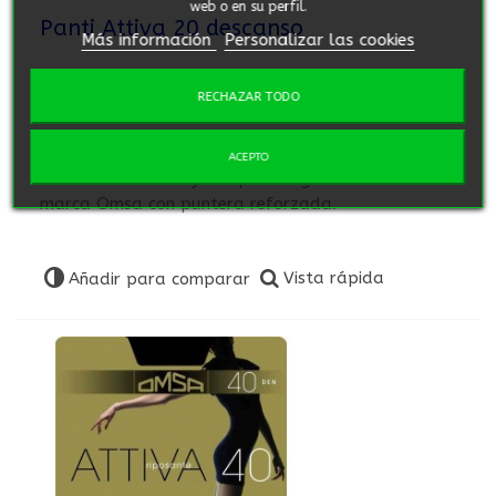
web o en su perfil.
Panti Attiva 20 descanso
Más información
Personalizar las cookies
3,15 €
3,50 €
RECHAZAR TODO
IVA incluido
Ref:attiva 20
ACEPTO
Panti de descanso y compresión gradual de la
marca Omsa con puntera reforzada.
Vista rápida
Añadir para comparar