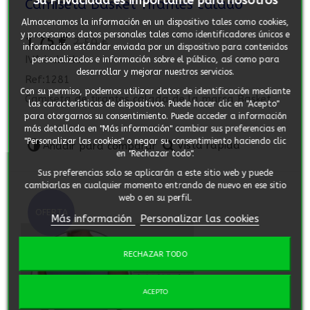
Camiseta Basket Tirantes calado
Almacenamos la información en un dispositivo tales como cookies,
y procesamos datos personales tales como identificadores únicos e
1,75 €
2,50 €
información estándar enviada por un dispositivo para contenidos
IVA incluido
personalizados e información sobre el público, así como para
desarrollar y mejorar nuestros servicios.
Ref:1281
Con su permiso, podemos utilizar datos de identificación mediante
Camiseta de tirantes calada de la marca Basket.
las características de dispositivos. Puede hacer clic en "Acepto"
para otorgarnos su consentimiento. Puede acceder a información
más detallada en "Más información" cambiar sus preferencias en
"Personalizar las cookies" o negar su consentimiento haciendo clic
Vista rápida
Añadir para comparar
en "Rechazar todo".
Sus preferencias solo se aplicarán a este sitio web y puede
cambiarlas en cualquier momento entrando de nuevo en ese sitio
web o en su perfil.
OFERTA
Más información
Personalizar las cookies
RECHAZAR TODO
ACEPTO