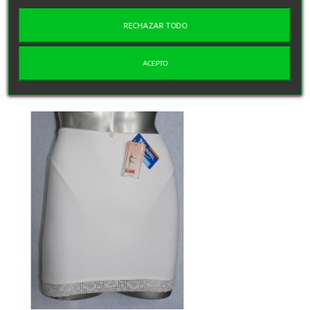
Faja combinación con braga interior de control de la
RECHAZAR TODO
marca Eliane.
ACEPTO
Vista rápida
Añadir para comparar