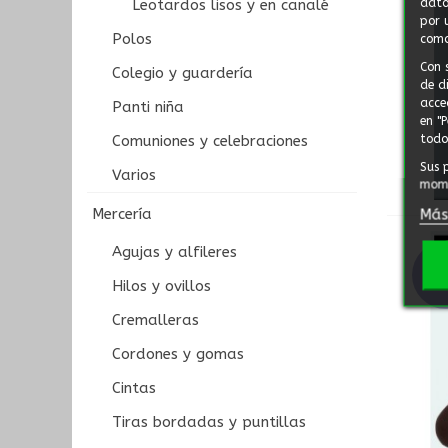
dato
Leotardos lisos y en canalé
por 
Polos
como
Con 
Colegio y guardería
de d
acce
Panti niña
en "
todo"
Comuniones y celebraciones
Sus 
Varios
mome
Mercería
Más
Agujas y alfileres
OFE
Hilos y ovillos
Cremalleras
Cordones y gomas
Cintas
Tiras bordadas y puntillas