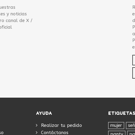
uestras
R
s y noticias
e
ro canal de X /
d
ficial
P
a
P
e
AYUDA
ETIQUETAS
Realizar tu pedido
mujer
se
so
Contáctanos
panty
pa