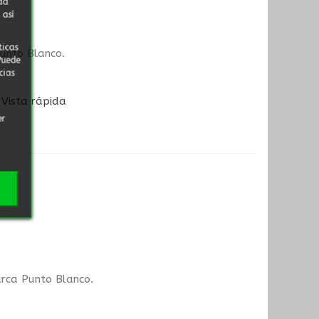
da
 así
ticas
Punto Blanco.
Puede
cias
Vista rápida
er
marca Punto Blanco.