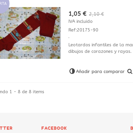
RTA
1,05 €
2,10 €
IVA incluido
Ref:20175-90
.
Leotardos infantiles de la ma
dibujos de corazones y rayas.
Añadir para comparar
ndo 1 - 8 de 8 items
ITTER
FACEBOOK