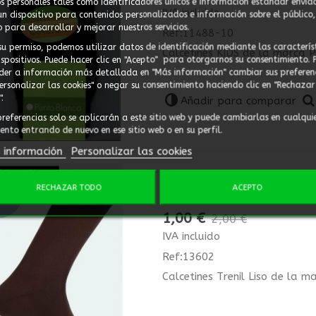
s personales tales como identificadores únicos e información estándar envia
IVA incluido
un dispositivo para contenidos personalizados e información sobre el público,
 para desarrollar y mejorar nuestros servicios.
Ref:11488-10
su permiso, podemos utilizar datos de identificación mediante las caracterís
Calcetines KIDS de la marca 
ispositivos. Puede hacer clic en "Acepto" para otorgarnos su consentimiento. 
der a información más detallada en "Más información" cambiar sus preferen
Personalizar las cookies" o negar su consentimiento haciendo clic en "Rechazar
.
Añadir para comparar
preferencias solo se aplicarán a este sitio web y puede cambiarlas en cualqui
nto entrando de nuevo en ese sitio web o en su perfil.
 información
Personalizar las cookies
Calcetines Trenil Liso
RECHAZAR TODO
ACEPTO
RTA
1,00 €
2,00 €
IVA incluido
Ref:13602
Calcetines Trenil Liso de la 