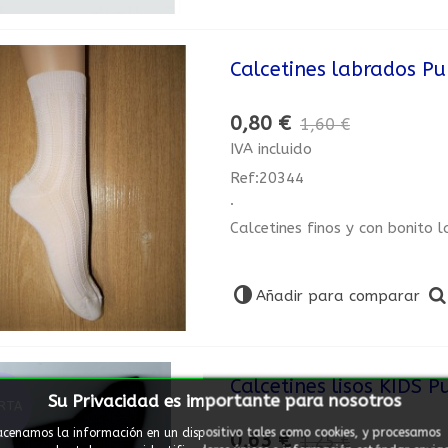
Calcetines labrados P
0,80 €
1,60 €
IVA incluido
Ref:20344
.
Calcetines finos y con bonito
Añadir para comparar
Calcetines lisos KIDS 
Su Privacidad es importante para nosotros
RTA
cenamos la información en un dispositivo tales como cookies, y procesamos
0,63 €
1,25 €