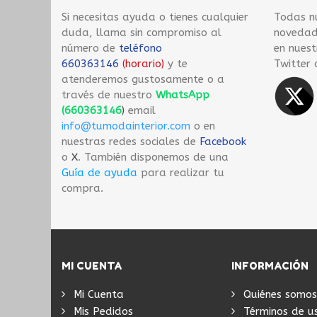
Si necesitas ayuda o tienes cualquier
Todas n
duda, llama sin compromiso al
novedade
número de
teléfono
en nuest
660363146
(horario)
y te
Twitter o
atenderemos gustosamente o a
través de nuestro
WhatsApp
(660363146
)
email
info@tumodainterior.com
o en
nuestras redes sociales de
Facebook
o
X
. También disponemos de una
Guía de ayuda
para realizar tu
compra.
MI CUENTA
INFORMACIÓN
Mi Cuenta
Quiénes somos
Mis Pedidos
Términos de u