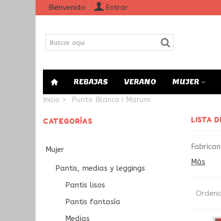
Bienvenido
Entrar
REBAJAS
VERANO
MUJER
Inicio
>
Punto Blanco i Marum
LISTA 
CATEGORÍAS
Fabrican
Mujer
Más
Pantis, medias y leggings
Pantis lisos
Ordena
Pantis fantasía
Medias